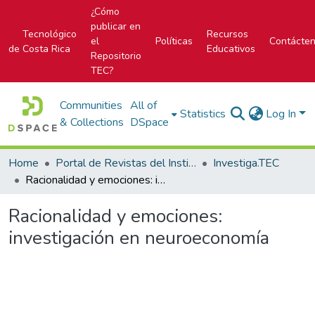
¿Cómo
publicar en
Tecnológico
Recursos
el
Políticas
Contácte
de Costa Rica
Educativos
Repositorio
TEC?
Communities
All of
Statistics
Log In
& Collections
DSpace
Home
Portal de Revistas del Instituto Tecnológico de Costa Rica
Investiga.TEC
Racionalidad y emociones: investigación en neuroeconomía
Racionalidad y emociones:
investigación en neuroeconomía