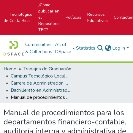
¿Cómo
publicar en
Tecnológico
Recursos
el
Políticas
Contácte
de Costa Rica
Educativos
Repositorio
TEC?
Communities
All of
Statistics
Log In
& Collections
DSpace
Home
Trabajos de Graduación
Campus Tecnológico Local San José
Carrera de Administración de Empresa
Bachillerato en Administración de Empresas
Manual de procedimientos para los departamentos financiero-contable, auditoría interna y administrativa de la empresa perfumes y esencias Fraiche de Costa Rica, S.A.
Manual de procedimientos para los
departamentos financiero-contable,
auditoría interna y administrativa de