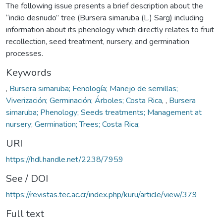
The following issue presents a brief description about the
“indio desnudo” tree (Bursera simaruba (L.) Sarg) including
information about its phenology which directly relates to fruit
recollection, seed treatment, nursery, and germination
processes.
Keywords
,
Bursera simaruba; Fenología; Manejo de semillas;
Viverización; Germinación; Árboles; Costa Rica
,
,
Bursera
simaruba; Phenology; Seeds treatments; Management at
nursery; Germination; Trees; Costa Rica;
URI
https://hdl.handle.net/2238/7959
See / DOI
https://revistas.tec.ac.cr/index.php/kuru/article/view/379
Full text