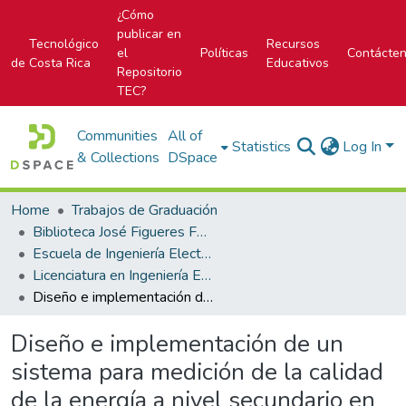
¿Cómo
publicar en
Tecnológico
Recursos
el
Políticas
Contácte
de Costa Rica
Educativos
Repositorio
TEC?
Communities
All of
Statistics
Log In
& Collections
DSpace
Home
Trabajos de Graduación
Biblioteca José Figueres Ferrer
Escuela de Ingeniería Electrónica
Licenciatura en Ingeniería Electrónica
Diseño e implementación de un sistema para medición de la calidad de la energía a nivel secundario en redes de distribución.
Diseño e implementación de un
sistema para medición de la calidad
de la energía a nivel secundario en