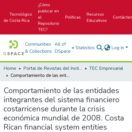
¿Cómo
publicar en
Tecnológico
Recursos
el
Políticas
Contácte
de Costa Rica
Educativos
Repositorio
TEC?
Communities
All of
Statistics
Log In
& Collections
DSpace
Home
Portal de Revistas del Instituto Tecnológico de Costa Rica
TEC Empresarial
Comportamiento de las entidades integrantes del sistema financiero costarricense durante la crisis económica mundial de 2008. Costa Rican financial system entities behavoir during 2008 world economic crisis.
Comportamiento de las entidades
integrantes del sistema financiero
costarricense durante la crisis
económica mundial de 2008. Costa
Rican financial system entities