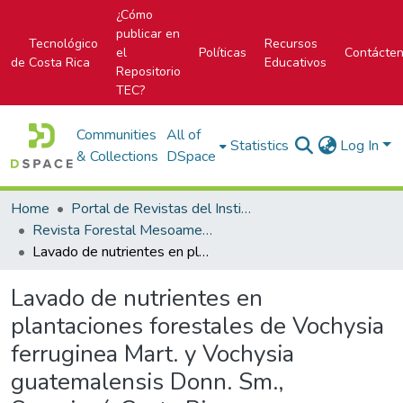
¿Cómo
publicar en
Tecnológico
Recursos
el
Políticas
Contácte
de Costa Rica
Educativos
Repositorio
TEC?
Communities
All of
Statistics
Log In
& Collections
DSpace
Home
Portal de Revistas del Instituto Tecnológico de Costa Rica
Revista Forestal Mesoamericana Kurú
Lavado de nutrientes en plantaciones forestales de Vochysia ferruginea Mart. y Vochysia guatemalensis Donn. Sm., Sarapiquí, Costa Rica
Lavado de nutrientes en
plantaciones forestales de Vochysia
ferruginea Mart. y Vochysia
guatemalensis Donn. Sm.,