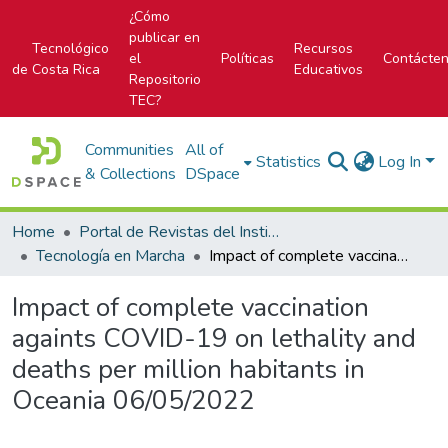
¿Cómo
publicar en
Tecnológico
Recursos
el
Políticas
Contácte
de Costa Rica
Educativos
Repositorio
TEC?
Communities
All of
Statistics
Log In
& Collections
DSpace
Home
Portal de Revistas del Instituto Tecnológico de Costa Rica
Tecnología en Marcha
Impact of complete vaccination againts COVID-19 on lethality and deaths per million habitants in Oceania 06/05/2022
Impact of complete vaccination
againts COVID-19 on lethality and
deaths per million habitants in
Oceania 06/05/2022