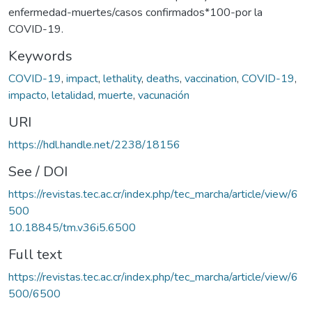
enfermedad-muertes/casos confirmados*100-por la
COVID-19.
Keywords
COVID-19
,
impact
,
lethality
,
deaths
,
vaccination
,
COVID-19
,
impacto
,
letalidad
,
muerte
,
vacunación
URI
https://hdl.handle.net/2238/18156
See / DOI
https://revistas.tec.ac.cr/index.php/tec_marcha/article/view/6
500
10.18845/tm.v36i5.6500
Full text
https://revistas.tec.ac.cr/index.php/tec_marcha/article/view/6
500/6500