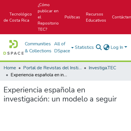
¿Cómo
publicar en
Tecnológico
Recursos
el
Políticas
Contácte
de Costa Rica
Educativos
Repositorio
TEC?
Communities
All of
Statistics
Log In
& Collections
DSpace
Home
Portal de Revistas del Instituto Tecnológico de Costa Rica
Investiga.TEC
Experiencia española en investigación: un modelo a seguir
Experiencia española en
investigación: un modelo a seguir