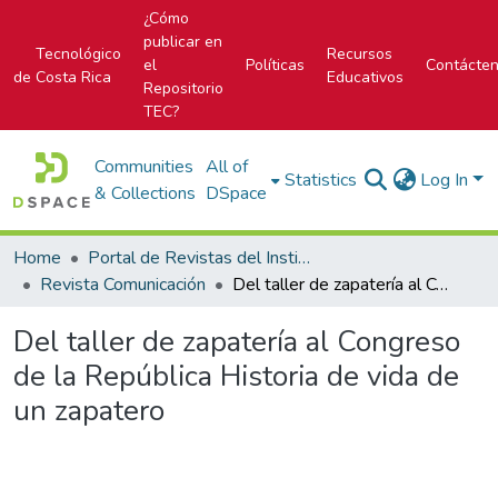
¿Cómo
publicar en
Tecnológico
Recursos
el
Políticas
Contácte
de Costa Rica
Educativos
Repositorio
TEC?
Communities
All of
Statistics
Log In
& Collections
DSpace
Home
Portal de Revistas del Instituto Tecnológico de Costa Rica
Revista Comunicación
Del taller de zapatería al Congreso de la República Historia de vida de un zapatero
Del taller de zapatería al Congreso
de la República Historia de vida de
un zapatero