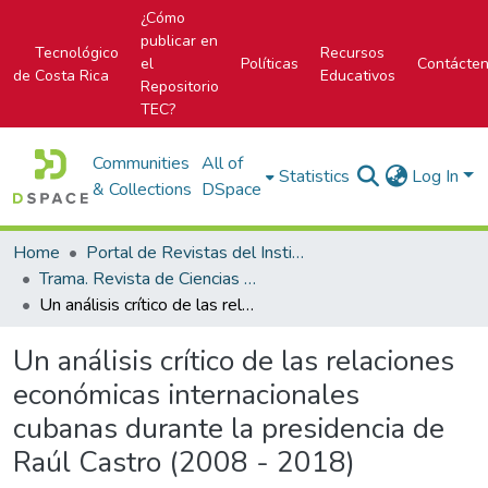
¿Cómo
publicar en
Tecnológico
Recursos
el
Políticas
Contácte
de Costa Rica
Educativos
Repositorio
TEC?
Communities
All of
Statistics
Log In
& Collections
DSpace
Home
Portal de Revistas del Instituto Tecnológico de Costa Rica
Trama. Revista de Ciencias Sociales y Humanidades
Un análisis crítico de las relaciones económicas internacionales cubanas durante la presidencia de Raúl Castro (2008 - 2018)
Un análisis crítico de las relaciones
económicas internacionales
cubanas durante la presidencia de
Raúl Castro (2008 - 2018)