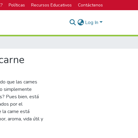
C?
Políticas
Recursos Educativos
Contáctenos
Log In
 carne
do que las carnes
e o simplemente
as? Pues bien, está
ados por el
e la carne está
or, aroma, vida útil y