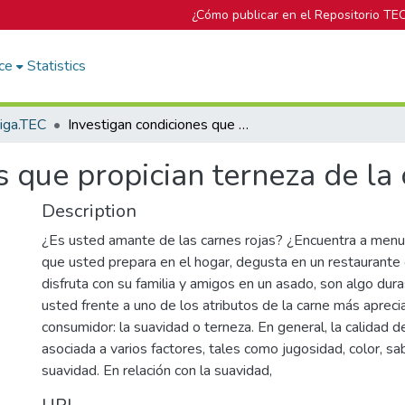
¿Cómo publicar en el Repositorio TE
ce
Statistics
tiga.TEC
Investigan condiciones que propician terneza de la carne
s que propician terneza de la
Description
¿Es usted amante de las carnes rojas? ¿Encuentra a menu
que usted prepara en el hogar, degusta en un restaurant
disfruta con su familia y amigos en un asado, son algo dur
usted frente a uno de los atributos de la carne más apreci
consumidor: la suavidad o terneza. En general, la calidad d
asociada a varios factores, tales como jugosidad, color, sab
suavidad. En relación con la suavidad,