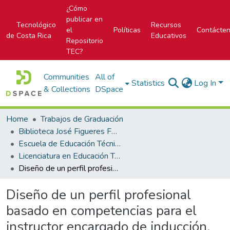
¿Cómo
publicar en
Tecnológico
Recursos
el
Políticas
Contácte
de Costa Rica
Educativos
Repositorio
TEC?
Communities
All of
Statistics
Log In
& Collections
DSpace
Home
Trabajos de Graduación
Biblioteca José Figueres Ferrer
Escuela de Educación Técnica
Licenciatura en Educación Técnica
Diseño de un perfil profesional basado en competencias para el instructor encargado de inducción, que promueva el fortalecimiento de los procesos educativos dentro de la Academia Nacional de Bomberos
Diseño de un perfil profesional
basado en competencias para el
instructor encargado de inducción,