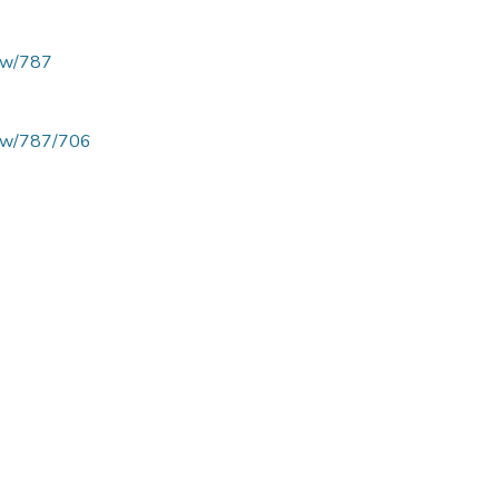
view/787
/view/787/706