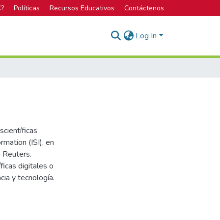
C?
Políticas
Recursos Educativos
Contáctenos
Log In
scientíficas
rmation (ISI), en
 Reuters.
icas digitales o
cia y tecnología.