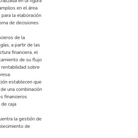
alizada en la figura
amplios en el área
 para la elaboración
 toma de decisiones
ncieros de la
ías, a partir de las
tura financiera, el
tamiento de su flujo
u rentabilidad sobre
presa.
ación establecen que
r de una combinación
es financieros
 de caja
uentra la gestión de
ablecimiento de