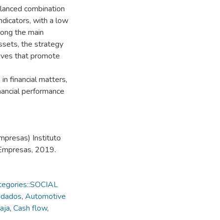
alanced combination
indicators, with a low
mong the main
ssets, the strategy
tives that promote
in financial matters,
nancial performance
mpresas) Instituto
 Empresas, 2019.
tegories::SOCIAL
idados
,
Automotive
aja
,
Cash flow
,