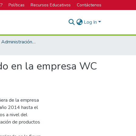
C?
Políticas
Recursos Educativos
Contáctenos
Log In
Maestría en Administración de Empresas
zado en la empresa WC
nciera de la empresa
año 2014 hasta el
s a nivel del
ización de productos