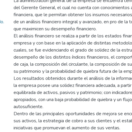
La administración general de la empresa se encuentra centr
del Gerente General, el cual no cuenta con conocimientos 
financiera, que le permitan obtener los insumos necesarios
o.
de un análisis financiero integral y avanzado, en pro de la
que maximicen su desempeño financiero.
El análisis financiero se realiza a partir de los estados fina
empresa y con base en la aplicación de distintas metodolog
cuales, se fue evidenciando el grado de solidez de la estruc
desempeño de los distintos índices financieros, el compor
de caja, la composición del circulante, la composición de s
su patrimonio y la probabilidad de quiebra futura de la em
Los resultados obtenidos durante el análisis de la inform
la empresa posee una solidez financiera adecuada, a parti
equilibrada de activos, pasivos y patrimonio; con indicador
apropiados, con una baja probabilidad de quiebra y un flujo
autosuficiente.
Dentro de las principales oportunidades de mejora se enc
sus activos, la estrategia de cobro a sus clientes y el est
iniciativas que promuevan el aumento de sus ventas.