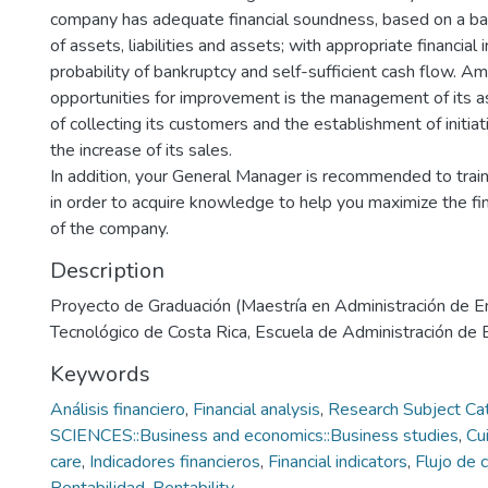
company has adequate financial soundness, based on a b
of assets, liabilities and assets; with appropriate financial 
probability of bankruptcy and self-sufficient cash flow. A
opportunities for improvement is the management of its a
of collecting its customers and the establishment of initia
the increase of its sales.
In addition, your General Manager is recommended to train 
in order to acquire knowledge to help you maximize the fi
of the company.
Description
Proyecto de Graduación (Maestría en Administración de E
Tecnológico de Costa Rica, Escuela de Administración de
Keywords
Análisis financiero
,
Financial analysis
,
Research Subject Ca
SCIENCES::Business and economics::Business studies
,
Cu
care
,
Indicadores financieros
,
Financial indicators
,
Flujo de c