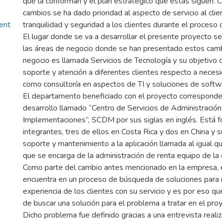
que la conforman y el plan estratégico que estas siguen.
cambios se ha dado prioridad al aspecto de servicio al clien
ent
tranquilidad y seguridad a los clientes durante el proceso 
El lugar donde se va a desarrollar el presente proyecto s
las áreas de negocio donde se han presentado estos camb
negocio es llamada Servicios de Tecnología y su objetivo c
soporte y atención a diferentes clientes respecto a neces
como consultoría en aspectos de TI y soluciones de softw
El departamento beneficiado con el proyecto corresponde
desarrollo llamado “Centro de Servicios de Administración
Implementaciones”, SCDM por sus siglas en inglés. Está f
integrantes, tres de ellos en Costa Rica y dos en China y s
soporte y mantenimiento a la aplicación llamada al igual 
que se encarga de la administración de renta equipo de la
Como parte del cambio antes mencionado en la empresa, 
encuentra en un proceso de búsqueda de soluciones para 
experiencia de los clientes con su servicio y es por eso q
de buscar una solución para el problema a tratar en el pro
Dicho problema fue definido gracias a una entrevista realiza