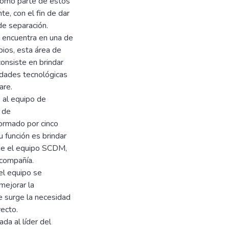
 Como parte de estos
te, con el fin de dar
de separación.
e encuentra en una de
ios, esta área de
onsiste en brindar
idades tecnológicas
are.
 al equipo de
 de
ormado por cinco
u función es brindar
que el equipo SCDM,
 compañía.
el equipo se
mejorar la
ue surge la necesidad
yecto.
da al líder del