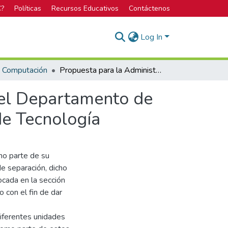
C?
Políticas
Recursos Educativos
Contáctenos
Log In
n Computación
Propuesta para la Administración de Proyectos en el Departamento de Innovación con Metodologías Agiles en Empresas de Tecnología
 el Departamento de
de Tecnología
mo parte de su
e separación, dicho
cada en la sección
o con el fin de dar
iferentes unidades