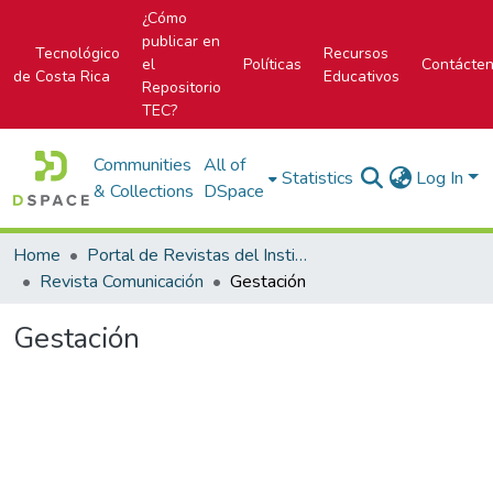
¿Cómo
publicar en
Tecnológico
Recursos
el
Políticas
Contácte
de Costa Rica
Educativos
Repositorio
TEC?
Communities
All of
Statistics
Log In
& Collections
DSpace
Home
Portal de Revistas del Instituto Tecnológico de Costa Rica
Revista Comunicación
Gestación
Gestación