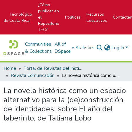
¿Cómo
publicar en
Tecnológico
Recursos
el
Políticas
Contácte
de Costa Rica
Educativos
Repositorio
TEC?
Communities
All of
Statistics
Log In
& Collections
DSpace
Home
Portal de Revistas del Instituto Tecnológico de Costa Rica
Revista Comunicación
La novela histórica como un espacio alternativo para la (de)construcción de identidades: sobre El año del laberinto, de Tatiana Lobo
La novela histórica como un espacio
alternativo para la (de)construcción
de identidades: sobre El año del
laberinto, de Tatiana Lobo