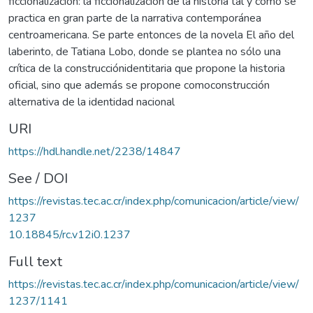
ficcionalización: la ficcionalización de la historia tal y como se
practica en gran parte de la narrativa contemporánea
centroamericana. Se parte entonces de la novela El año del
laberinto, de Tatiana Lobo, donde se plantea no sólo una
crítica de la construcciónidentitaria que propone la historia
oficial, sino que además se propone comoconstrucción
alternativa de la identidad nacional
URI
https://hdl.handle.net/2238/14847
See / DOI
https://revistas.tec.ac.cr/index.php/comunicacion/article/view/
1237
10.18845/rc.v12i0.1237
Full text
https://revistas.tec.ac.cr/index.php/comunicacion/article/view/
1237/1141