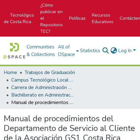
¿Cómo
publicar en
Tecnológico
Recursos
el
Políticas
Contácte
de Costa Rica
Educativos
Repositorio
TEC?
Communities
All of
Statistics
Log In
& Collections
DSpace
Home
Trabajos de Graduación
Campus Tecnológico Local San José
Carrera de Administración de Empresa
Bachillerato en Administración de Empresas
Manual de procedimientos del Departamento de Servicio al Cliente de la Asociación GS1 Costa Rica
Manual de procedimientos del
Departamento de Servicio al Cliente
de la Asociación GS1 Costa Rica