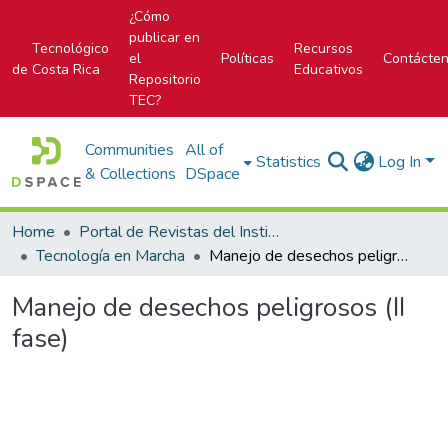
¿Cómo
publicar en
Tecnológico
Recursos
el
Políticas
Contácte
de Costa Rica
Educativos
Repositorio
TEC?
Communities
All of
Statistics
Log In
& Collections
DSpace
Home
Portal de Revistas del Instituto Tecnológico de Costa Rica
Tecnología en Marcha
Manejo de desechos peligrosos (II fase)
Manejo de desechos peligrosos (II
fase)