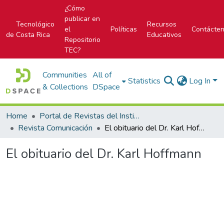
¿Cómo
publicar en
Tecnológico
Recursos
el
Políticas
Contácte
de Costa Rica
Educativos
Repositorio
TEC?
Communities
All of
Statistics
Log In
& Collections
DSpace
Home
Portal de Revistas del Instituto Tecnológico de Costa Rica
Revista Comunicación
El obituario del Dr. Karl Hoffmann
El obituario del Dr. Karl Hoffmann