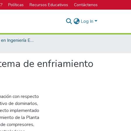
C?
Políticas
Recursos Educativos
Contáctenos
Log In
Licenciatura en Ingeniería Electrónica
stema de enfriamiento
rmación con respecto
tivo de dominarlos,
oyecto implementado
miento de la Planta
s de compresores,