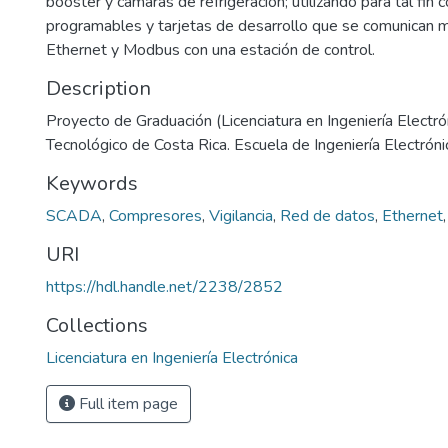
booster y cámaras de refrigeración; utilizando para tal fin 
programables y tarjetas de desarrollo que se comunican 
Ethernet y Modbus con una estación de control.
Description
Proyecto de Graduación (Licenciatura en Ingeniería Electrón
Tecnológico de Costa Rica. Escuela de Ingeniería Electróni
Keywords
SCADA
,
Compresores
,
Vigilancia
,
Red de datos
,
Ethernet
URI
https://hdl.handle.net/2238/2852
Collections
Licenciatura en Ingeniería Electrónica
Full item page