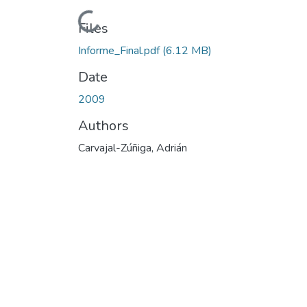
Loading...
Files
Informe_Final.pdf
(6.12 MB)
Date
2009
Authors
Carvajal-Zúñiga, Adrián