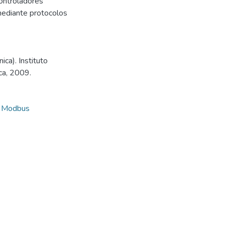
controladores
mediante protocolos
ica). Instituto
ca, 2009.
,
Modbus