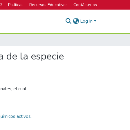
C?
Políticas
Recursos Educativos
Contáctenos
Log In
 de la especie
ales, el cual
uímicos activos
,