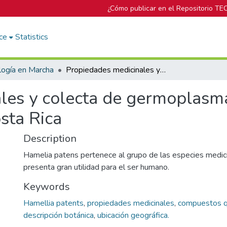
¿Cómo publicar en el Repositorio TE
ce
Statistics
logía en Marcha
Propiedades medicinales y colecta de germoplasma de la especie Hamelia patens en Costa Rica
les y colecta de germoplasma
sta Rica
Description
Hamelia patens pertenece al grupo de las especies medicin
presenta gran utilidad para el ser humano.
Keywords
Hamellia patents
,
propiedades medicinales
,
compuestos q
descripción botánica
,
ubicación geográfica.