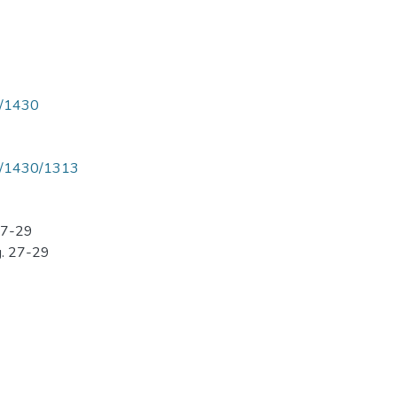
ew/1430
iew/1430/1313
 27-29
g. 27-29