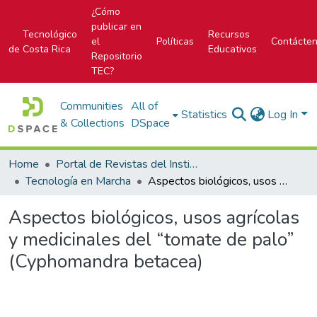
¿Cómo
publicar en
Tecnológico
Recursos
el
Políticas
Contácte
de Costa Rica
Educativos
Repositorio
TEC?
Communities
All of
Statistics
Log In
& Collections
DSpace
Home
Portal de Revistas del Instituto Tecnológico de Costa Rica
Tecnología en Marcha
Aspectos biológicos, usos agrícolas y medicinales del “tomate de palo” (Cyphomandra betacea)
Aspectos biológicos, usos agrícolas
y medicinales del “tomate de palo”
(Cyphomandra betacea)