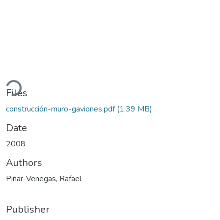
ding...
Files
construcción-muro-gaviones.pdf
(1.39 MB)
Date
2008
Authors
Piñar-Venegas, Rafael
Publisher