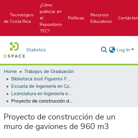
¿Cómo
publicar en
Tecnológico
Recursos
el
Políticas
Contácte
de Costa Rica
Educativos
Repositorio
TEC?
Statistics
Log In
Home
Trabajos de Graduación
Biblioteca José Figueres Ferrer
Escuela de Ingeniería en Construcción
Licenciatura en Ingeniería en Construcción
Proyecto de construcción de un muro de gaviones de 960 m3
Proyecto de construcción de un
muro de gaviones de 960 m3