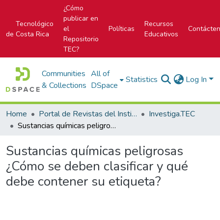
¿Cómo
publicar en
Tecnológico
Recursos
el
Políticas
Contácte
de Costa Rica
Educativos
Repositorio
TEC?
Communities
All of
Statistics
Log In
& Collections
DSpace
Home
Portal de Revistas del Instituto Tecnológico de Costa Rica
Investiga.TEC
Sustancias químicas peligrosas ¿Cómo se deben clasificar y qué debe contener su etiqueta?
Sustancias químicas peligrosas
¿Cómo se deben clasificar y qué
debe contener su etiqueta?