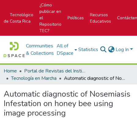
¿Cómo
publicar en
Tecnológico
Recursos
el
Políticas
Contácte
de Costa Rica
Educativos
Repositorio
TEC?
Communities
All of
Statistics
Log In
& Collections
DSpace
Home
Portal de Revistas del Instituto Tecnológico de Costa Rica
Tecnología en Marcha
Automatic diagnostic of Nosemiasis Infestation on honey bee using image processing
Automatic diagnostic of Nosemiasis
Infestation on honey bee using
image processing