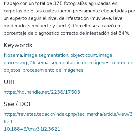
trabajó con un total de 375 fotografías agrupadas en
carpetas de 5, las cuales fueron previamente etiquetadas por
un experto según el nivel de infestación (muy leve, leve,
moderado, semifuerte y fuerte). Con ello se alcanzó un
porcentaje de diagnóstico correcto de infestación del 84%.
Keywords
Nosema
,
image segmentation
,
object count
,
image
processing.
,
Nosema
,
segmentación de imágenes
,
conteo de
objetos
,
procesamiento de imágenes.
URI
https://hdl.handle.net/2238/17503
See / DOI
https://revistas.tec.ac.cr/index.php/tec_marcha/article/view/3
621
10.18845/tm.v31i2.3621