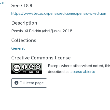
ari
See / DOI
https://www.tec.ac.cr/pensis/ediciones/pensis-xi-edicion
Description
Pensis. XI Edición (abril/junio), 2018
Collections
General
Creative Commons license
Except where otherwised noted, this 
described as
acceso abierto
Full item page