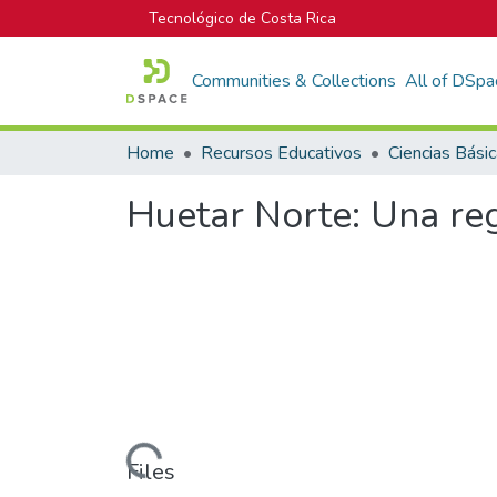
Tecnológico de Costa Rica
Communities & Collections
All of DSpa
Home
Recursos Educativos
Ciencias Bási
Huetar Norte: Una re
Loading...
Files