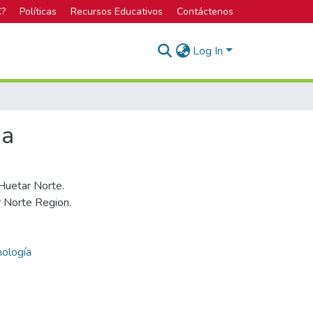
C?
Políticas
Recursos Educativos
Contáctenos
Log In
ia
 Huetar Norte.
r Norte Region.
nología