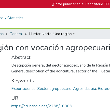
¿Cómo publicar en el Repositorio TE
ce
Statistics
cas
General
Huetar Norte: Una región con vocación agropecuaria
gión con vocación agropecuar
Abstract
Descripción general del sector agropecuario de la Región
General description of the agricultural sector of the Hueta
Keywords
Exportaciones
,
Sector agropecuario
,
Agroindustria
,
Biotec
URI
https://hdl.handle.net/2238/10003