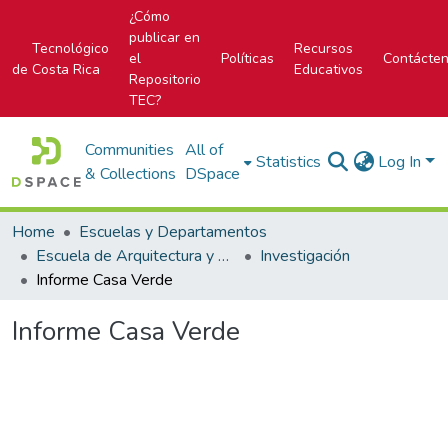
¿Cómo
publicar en
Tecnológico
Recursos
el
Políticas
Contácte
de Costa Rica
Educativos
Repositorio
TEC?
Communities
All of
Statistics
Log In
& Collections
DSpace
Home
Escuelas y Departamentos
Escuela de Arquitectura y Urbanismo
Investigación
Informe Casa Verde
Informe Casa Verde