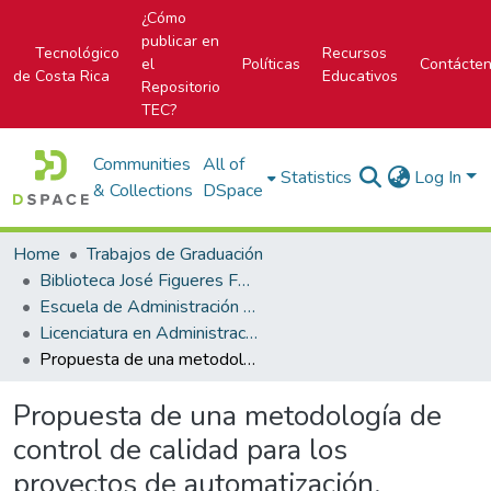
¿Cómo
publicar en
Tecnológico
Recursos
el
Políticas
Contácte
de Costa Rica
Educativos
Repositorio
TEC?
Communities
All of
Statistics
Log In
& Collections
DSpace
Home
Trabajos de Graduación
Biblioteca José Figueres Ferrer
Escuela de Administración de Tecnologías de Información (antes era Área Académica de Administración de Tecnologías de Información)
Licenciatura en Administración de Tecnología de Información
Propuesta de una metodología de control de calidad para los proyectos de automatización, basado en las mejores prácticas de ISTQB, caso: SOIN S.A.
Propuesta de una metodología de
control de calidad para los
proyectos de automatización,