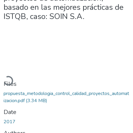
basado en las mejores prácticas de
ISTQB, caso: SOIN S.A.
Loading...
Files
propuesta_metodologia_control_calidad_proyectos_automat
izacion.pdf
(3.34 MB)
Date
2017