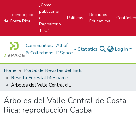
¿Cómo
publicar en
Tecnológico
Recursos
el
Políticas
Contácte
de Costa Rica
Educativos
Repositorio
TEC?
Communities
All of
Statistics
Log In
& Collections
DSpace
Home
Portal de Revistas del Instituto Tecnológico de Costa Rica
Revista Forestal Mesoamericana Kurú
Árboles del Valle Central de Costa Rica: reproducción Caoba
Árboles del Valle Central de Costa
Rica: reproducción Caoba