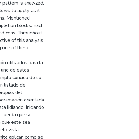
 pattern is analyzed,
lows to apply, as it
rns. Mentioned
mpletion blocks. Each
nd cons. Throughout
ctive of this analysis
g one of these
n utilizados para la
a uno de estos
emplo conciso de su
n listado de
propias del
rogramación orientada
tá lidiando. Iniciando
recuerda que se
a que este sea
elo vista
mite aplicar, como se