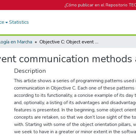
¿Cómo publicar en el Repositorio TE
ce
Statistics
logía en Marcha
Objective C: Object event communication methods analysis
event communication methods 
Description
This article shows a series of programming patterns used 
communication in Objective C. Each one of these patterns 
according to its functionality, a concise example of its day 
and, optionally, a listing of its advantages and disadvanta
features is presented. In the beginning, some object ori
concepts are retaken, so that we don’t lose sight of the t
with. Starting with some of the object orientation pillar
we seek to have in a greater or minor extent in the softwar