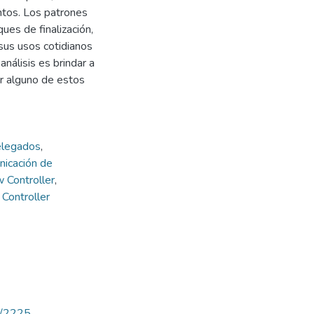
ntos. Los patrones
ues de finalización,
 sus usos cotidianos
análisis es brindar a
ar alguno de estos
legados
,
icación de
 Controller
,
,
Controller
ew/2225