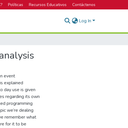
C?
Políticas
Recursos Educativos
Contáctenos
Log In
analysis
in event
is explained
to day use is given
ges regarding its own
ented programming
opic we’re dealing
s, we remember what
e for it to be