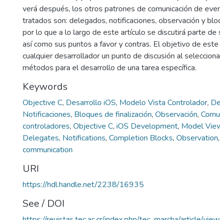
verá después, los otros patrones de comunicación de eve
tratados son: delegados, notificaciones, observación y bloq
por lo que a lo largo de este artículo se discutirá parte de
así como sus puntos a favor y contras. El objetivo de este 
cualquier desarrollador un punto de discusión al seleccion
métodos para el desarrollo de una tarea específica.
Keywords
Objective C
,
Desarrollo iOS
,
Modelo Vista Controlador
,
De
Notificaciones
,
Bloques de finalización
,
Observación
,
Comun
controladores
,
Objective C
,
iOS Development
,
Model View
Delegates
,
Notifications
,
Completion Blocks
,
Observation
communication
URI
https://hdl.handle.net/2238/16935
See / DOI
https://revistas.tec.ac.cr/index.php/tec_marcha/article/vi