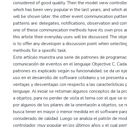
considered of good quality. Then the model view controller
which has been very popular in the last years, and which al
will be shown later, the other event communication patte
patterns are: delegates, notifications, observation and co
one of these communication methods have its own pros a
this article their everyday uses will be discussed. The obje
is to offer any developer a discussion point when selectin
methods for a specific task.
Este artículo muestra una serie de patrones de programació
comunicación de eventos en el lenguaje Objective C. Cad
patrones es explicado según su funcionalidad, se da un ej
uso en el desarrollo de software cotidiano y se presenta u
ventajas y desventajas con respecto a las características 
lenguaje. Al iniciar se retoman algunos conceptos de la p
a objetos, para no perder de vista el tema con el que se es
por algunos de los pilares de la orientación a objetos, se 
busca tener en mayor o menor medida en el software par
considerado de calidad. Luego se analiza el patrón de mod
controlador, muy popular en los últimos años y el cual per