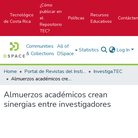
¿Cómo
publicar en
Tecnológico
Recursos
el
Políticas
Contácte
de Costa Rica
Educativos
Repositorio
TEC?
Communities
All of
Statistics
Log In
& Collections
DSpace
Home
Portal de Revistas del Instituto Tecnológico de Costa Rica
Investiga.TEC
Almuerzos académicos crean sinergias entre investigadores
Almuerzos académicos crean
sinergias entre investigadores