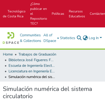
¿Cómo
publicar en
Tecnológico
Recursos
el
Políticas
Contácte
de Costa Rica
Educativos
Repositorio
TEC?
Communities
All of
Statistics
Log In
& Collections
DSpace
Home
Trabajos de Graduación
Biblioteca José Figueres Ferrer
Escuela de Ingeniería Electrónica
Licenciatura en Ingeniería Electrónica
Simulación numérica del sistema circulatorio
Simulación numérica del sistema
circulatorio