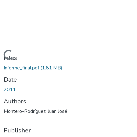
Loading...
Files
Informe_final.pdf
(1.81 MB)
Date
2011
Authors
Montero-Rodríguez, Juan José
Publisher