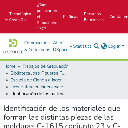
¿Cómo
publicar en
Tecnológico
Recursos
el
Políticas
Contácte
de Costa Rica
Educativos
Repositorio
TEC?
Communities
All of
Statistics
Log In
& Collections
DSpace
Home
Trabajos de Graduación
Biblioteca José Figueres Ferrer
Escuela de Ciencia e Ingeniería de los Materiales
Licenciatura en Ingeniería en Materiales
Identificación de los materiales que forman las distintas piezas de las molduras C-1615 conjunto 23 y C-1925 conjunto 10, utilizadas en el proceso de fabricación de envases de vidrio en la empresa VICESA
Identificación de los materiales que
forman las distintas piezas de las
molduras C-1615 conjunto 23 y C-