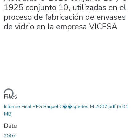
1925 conjunto 10, utilizadas en el
proceso de fabricación de envases
de vidrio en la empresa VICESA
ding...
Files
Informe Final PFG Raquel C��spedes M 2007.pdf
(5.01
MB)
Date
2007