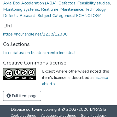
Axle Box Acceleration (ABA)
,
Defectos
,
Feasibility studies
,
Monitoring systems
,
Real time
,
Maintenance
,
Technology
,
Defects
,
Research Subject Categories::TECHNOLOGY
URI
https://hdl.handle.net/2238/12300
Collections
Licenciatura en Mantenimiento Industrial
Creative Commons license
Except where otherwised noted, this
item's license is described as
acceso
abierto
Full item page
DSpace software
copyright © 2002-2026
LYRASIS
Cookie settings
Accessibility settings
Send Feedback