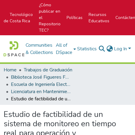
¿Cómo
publicar en
Tecnológico
Recursos
el
Políticas
Contácte
de Costa Rica
Educativos
Repositorio
TEC?
Communities
All of
Statistics
Log In
& Collections
DSpace
Home
Trabajos de Graduación
Biblioteca José Figueres Ferrer
Escuela de Ingeniería Electromecánica
Licenciatura en Mantenimiento Industrial
Estudio de factibilidad de un sistema de monitoreo en tiempo real para operación y mantenimiento del estado de rieles para Incofer, basado en tecnología Axle Box Acceleration.
Estudio de factibilidad de un
sistema de monitoreo en tiempo
real para operación y