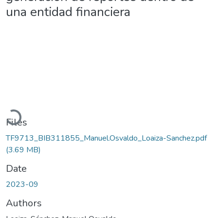
una entidad financiera
Loading...
Files
TF9713_BIB311855_Manuel.Osvaldo_Loaiza-Sanchez.pdf
(3.69 MB)
Date
2023-09
Authors