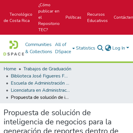
¿Cómo
publicar en
Tecnológico
Recursos
el
Políticas
Contácte
de Costa Rica
Educativos
Repositorio
TEC?
Communities
All of
Statistics
Log In
& Collections
DSpace
Home
Trabajos de Graduación
Biblioteca José Figueres Ferrer
Escuela de Administración de Tecnologías de Información (antes era Área Académica de Administración de Tecnologías de Información)
Licenciatura en Administración de Tecnología de Información
Propuesta de solución de inteligencia de negocios para la generación de reportes dentro de una entidad financiera
Propuesta de solución de
inteligencia de negocios para la
generación de reportes dentro de