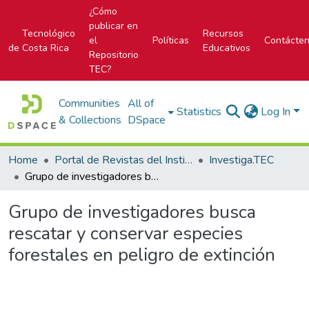
¿Cómo
publicar en
Tecnológico
Recursos
el
Políticas
Contácte
de Costa Rica
Educativos
Repositorio
TEC?
Communities
All of
Statistics
Log In
& Collections
DSpace
Home
Portal de Revistas del Instituto Tecnológico de Costa Rica
Investiga.TEC
Grupo de investigadores busca rescatar y conservar especies forestales en peligro de extinción
Grupo de investigadores busca
rescatar y conservar especies
forestales en peligro de extinción