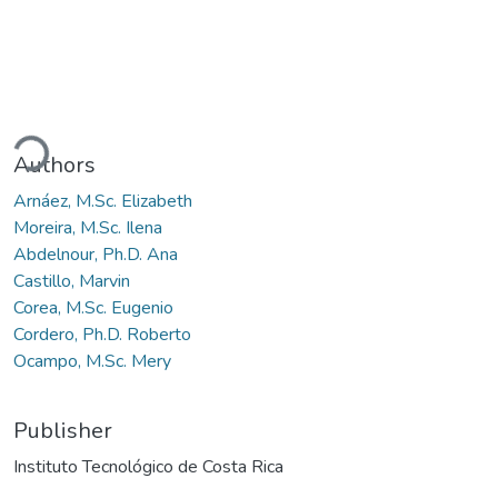
ding...
Authors
Arnáez, M.Sc. Elizabeth
Moreira, M.Sc. Ilena
Abdelnour, Ph.D. Ana
Castillo, Marvin
Corea, M.Sc. Eugenio
Cordero, Ph.D. Roberto
Ocampo, M.Sc. Mery
Publisher
Instituto Tecnológico de Costa Rica