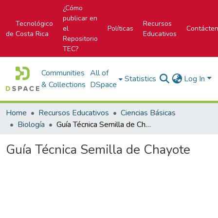
¿Cómo
publicar en
Tecnológico
Recursos
el
Políticas
Contácte
de Costa Rica
Educativos
Repositorio
TEC?
Communities
All of
Statistics
Log In
& Collections
DSpace
Home
Recursos Educativos
Ciencias Básicas
Biología
Guía Técnica Semilla de Chayote
Guía Técnica Semilla de Chayote