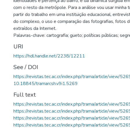
identidades e pertença ao bairro, e da dinâmica surgida em
com o resto da metrópole. Para a análise vou usar minha tr
partir do trabalho em uma instituição educacional, entrevis
do complexo, o uso e comparação das fotografias, fotos d
extraídos da Internet.
Palavras-chave: cartografia; gueto; políticas públicas; seg
URI
https://hdl.handle.net/2238/12211
See / DOI
https://revistas.tec.ac.cr/index.php/trama/article/view/526
10.18845/tramarcsh.v9i1.5269
Full text
https://revistas.tec.ac.cr/index.php/trama/article/view/5
https://revistas.tec.ac.cr/index.php/trama/article/view/5
https://revistas.tec.ac.cr/index.php/trama/article/view/5
https://revistas.tec.ac.cr/index.php/trama/article/view/5