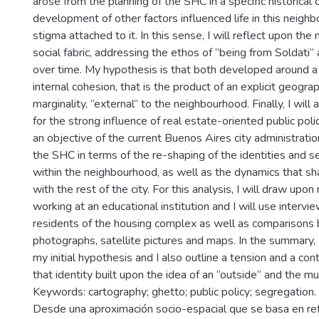
arose from the planning of the SHC in a specific historical
development of other factors influenced life in this neigh
stigma attached to it. In this sense, I will reflect upon th
social fabric, addressing the ethos of “being from Soldati” 
over time. My hypothesis is that both developed around a
internal cohesion, that is the product of an explicit geogra
marginality, “external” to the neighbourhood. Finally, I will
for the strong influence of real estate-oriented public polic
an objective of the current Buenos Aires city administratio
the SHC in terms of the re-shaping of the identities and 
within the neighbourhood, as well as the dynamics that sh
with the rest of the city. For this analysis, I will draw upo
working at an educational institution and I will use interv
residents of the housing complex as well as comparison
photographs, satellite pictures and maps. In the summary, 
my initial hypothesis and I also outline a tension and a co
that identity built upon the idea of an “outside” and the mu
Keywords: cartography; ghetto; public policy; segregation.
Desde una aproximación socio-espacial que se basa en ref