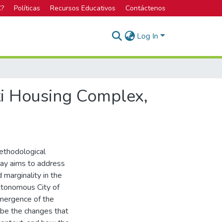
C?
Políticas
Recursos Educativos
Contáctenos
Log In
ti Housing Complex,
ethodological
say aims to address
 marginality in the
Autonomous City of
 emergence of the
ibe the changes that