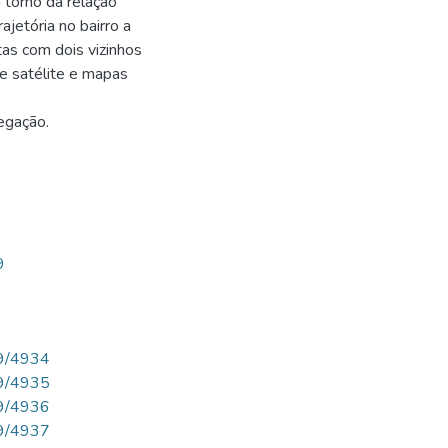
 torno da relação
ajetória no bairro a
tas com dois vizinhos
e satélite e mapas
regação.
9
269/4934
269/4935
269/4936
269/4937