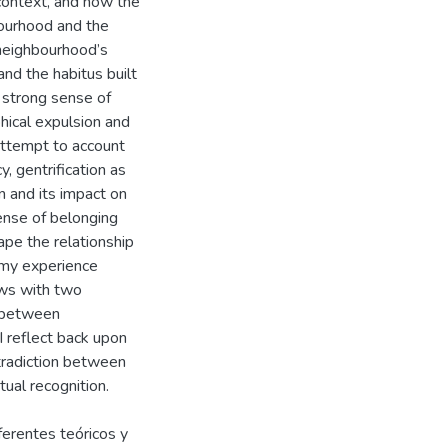
 context, and how the
bourhood and the
e neighbourhood’s
and the habitus built
 strong sense of
phical expulsion and
 attempt to account
y, gentrification as
n and its impact on
sense of belonging
ape the relationship
n my experience
iews with two
s between
I reflect back upon
ntradiction between
tual recognition.
erentes teóricos y