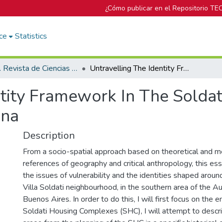
¿Cómo publicar en el Repositorio TE
ce
Statistics
Trama. Revista de Ciencias Sociales y Humanidades
Untravelling The Identity Framework In The Soldati Housing Complex, Buenos Aires, Argentina
ntity Framework In The Solda
ina
Description
From a socio-spatial approach based on theoretical and m
references of geography and critical anthropology, this es
the issues of vulnerability and the identities shaped around
Villa Soldati neighbourhood, in the southern area of the 
Buenos Aires. In order to do this, I will first focus on the
Soldati Housing Complexes (SHC), I will attempt to descr