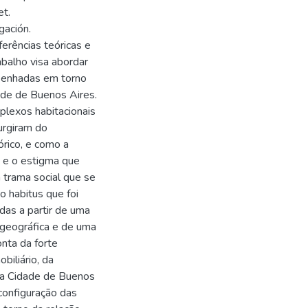
et.
gación.
erências teóricas e
abalho visa abordar
esenhadas em torno
dade de Buenos Aires.
plexos habitacionais
urgiram do
rico, e como a
o e o estigma que
a trama social que se
o habitus que foi
das a partir de uma
 geográfica e de uma
onta da forte
biliário, da
da Cidade de Buenos
configuração das