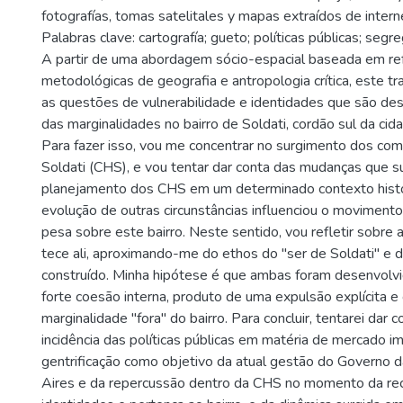
fotografías, tomas satelitales y mapas extraídos de intern
Palabras clave: cartografía; gueto; políticas públicas; segre
A partir de uma abordagem sócio-espacial baseada em ref
metodológicas de geografia e antropologia crítica, este tr
as questões de vulnerabilidade e identidades que são d
das marginalidades no bairro de Soldati, cordão sul da ci
Para fazer isso, vou me concentrar no surgimento dos com
Soldati (CHS), e vou tentar dar conta das mudanças que s
planejamento dos CHS em um determinado contexto histó
evolução de outras circunstâncias influenciou o moviment
pesa sobre este bairro. Neste sentido, vou refletir sobre 
tece ali, aproximando-me do ethos do "ser de Soldati" e d
construído. Minha hipótese é que ambas foram desenvolvi
forte coesão interna, produto de uma expulsão explícita e
marginalidade "fora" do bairro. Para concluir, tentarei dar c
incidência das políticas públicas em matéria de mercado imo
gentrificação como objetivo da atual gestão do Governo 
Aires e da repercussão dentro da CHS no momento da re