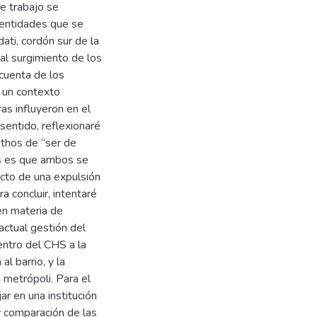
te trabajo se
identidades que se
ati, cordón sur de la
l surgimiento de los
cuenta de los
n un contexto
as influyeron en el
sentido, reflexionaré
ethos de “ser de
is es que ambos se
ucto de una expulsión
ra concluir, intentaré
 en materia de
 actual gestión del
entro del CHS a la
l barrio, y la
a metrópoli. Para el
jar en una institución
y comparación de las