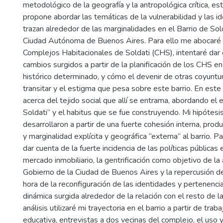
metodológico de la geografía y la antropológica crítica, es
propone abordar las temáticas de la vulnerabilidad y las 
trazan alrededor de las marginalidades en el Barrio de Sold
Ciudad Autónoma de Buenos Aires. Para ello me abocaré a
Complejos Habitacionales de Soldati (CHS), intentaré dar 
cambios surgidos a partir de la planificación de los CHS e
histórico determinado, y cómo el devenir de otras coyuntur
transitar y el estigma que pesa sobre este barrio. En este 
acerca del tejido social que allí se entrama, abordando el 
Soldati” y el habitus que se fue construyendo. Mi hipótes
desarrollaron a partir de una fuerte cohesión interna, prod
y marginalidad explícita y geográfica “externa” al barrio. Pa
dar cuenta de la fuerte incidencia de las políticas públicas
mercado inmobiliario, la gentrificación como objetivo de la
Gobierno de la Ciudad de Buenos Aires y la repercusión d
hora de la reconfiguración de las identidades y pertenencia a
dinámica surgida alrededor de la relación con el resto de l
análisis utilizaré mi trayectoria en el barrio a partir de traba
educativa, entrevistas a dos vecinas del complejo, el uso 