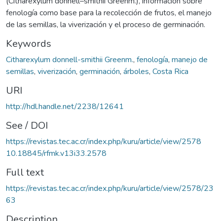
(Citharexylum donnell–smithii Greenm.), información sobre
fenología como base para la recolección de frutos, el manejo
de las semillas, la viverización y el proceso de germinación.
Keywords
Citharexylum donnell-smithii Greenm.
,
fenología
,
manejo de
semillas
,
viverización
,
germinación
,
árboles
,
Costa Rica
URI
http://hdl.handle.net/2238/12641
See / DOI
https://revistas.tec.ac.cr/index.php/kuru/article/view/2578
10.18845/rfmk.v13i33.2578
Full text
https://revistas.tec.ac.cr/index.php/kuru/article/view/2578/23
63
Description