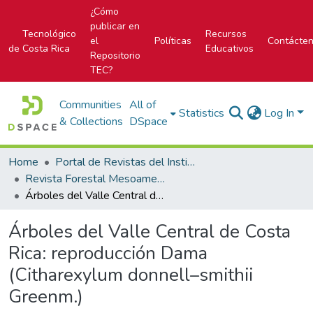
¿Cómo
publicar en
Tecnológico
Recursos
el
Políticas
Contácte
de Costa Rica
Educativos
Repositorio
TEC?
Communities
All of
Statistics
Log In
& Collections
DSpace
Home
Portal de Revistas del Instituto Tecnológico de Costa Rica
Revista Forestal Mesoamericana Kurú
Árboles del Valle Central de Costa Rica: reproducción Dama (Citharexylum donnell–smithii Greenm.)
Árboles del Valle Central de Costa
Rica: reproducción Dama
(Citharexylum donnell–smithii
Greenm.)