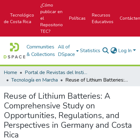
¿Cómo
publicar en
Tecnológico
Recursos
el
Políticas
Contácte
de Costa Rica
Educativos
Repositorio
TEC?
Communities
All of
Statistics
Log In
& Collections
DSpace
Home
Portal de Revistas del Instituto Tecnológico de Costa Rica
Tecnología en Marcha
Reuse of Lithium Batteries: A Comprehensive Study on Opportunities, Regulations, and Perspectives in Germany and Costa Rica
Reuse of Lithium Batteries: A
Comprehensive Study on
Opportunities, Regulations, and
Perspectives in Germany and Costa
Rica