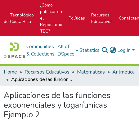
¿Cómo
publicar en
Tecnológico
Recursos
el
Políticas
Contácte
de Costa Rica
Educativos
Repositorio
TEC?
Communities
All of
Statistics
Log In
& Collections
DSpace
Home
Recursos Educativos
Matemáticas
Aritmética
Aplicaciones de las funciones exponenciales y logarítmicas Ejemplo 2
Aplicaciones de las funciones
exponenciales y logarítmicas
Ejemplo 2