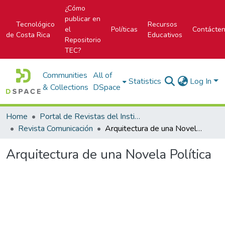
¿Cómo
publicar en
Tecnológico
Recursos
el
Políticas
Contácte
de Costa Rica
Educativos
Repositorio
TEC?
Communities
All of
Statistics
Log In
& Collections
DSpace
Home
Portal de Revistas del Instituto Tecnológico de Costa Rica
Revista Comunicación
Arquitectura de una Novela Política
Arquitectura de una Novela Política