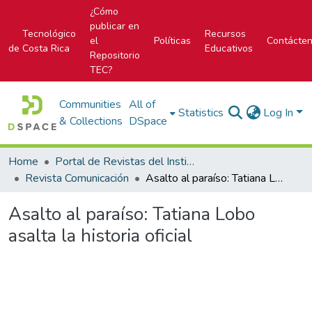
¿Cómo
publicar en
Tecnológico
Recursos
el
Políticas
Contácte
de Costa Rica
Educativos
Repositorio
TEC?
Communities
All of
Statistics
Log In
& Collections
DSpace
Home
Portal de Revistas del Instituto Tecnológico de Costa Rica
Revista Comunicación
Asalto al paraíso: Tatiana Lobo asalta la historia oficial
Asalto al paraíso: Tatiana Lobo
asalta la historia oficial