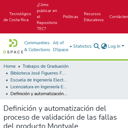
¿Cómo
publicar en
Tecnológico
Recursos
el
Políticas
Contácte
de Costa Rica
Educativos
Repositorio
TEC?
Communities
All of
Statistics
Log In
& Collections
DSpace
Home
Trabajos de Graduación
Biblioteca José Figueres Ferrer
Escuela de Ingeniería Electrónica
Licenciatura en Ingeniería Electrónica
Definición y automatización del proceso de validación de las fallas del producto Montvale
Definición y automatización del
proceso de validación de las fallas
del producto Montvale