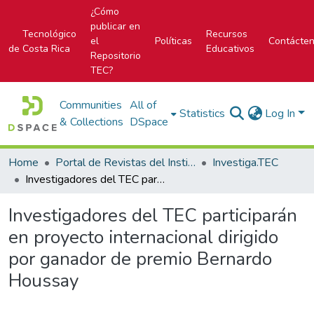
¿Cómo
publicar en
Tecnológico
Recursos
el
Políticas
Contácte
de Costa Rica
Educativos
Repositorio
TEC?
Communities
All of
Statistics
Log In
& Collections
DSpace
Home
Portal de Revistas del Instituto Tecnológico de Costa Rica
Investiga.TEC
Investigadores del TEC participarán en proyecto internacional dirigido por ganador de premio Bernardo Houssay
Investigadores del TEC participarán
en proyecto internacional dirigido
por ganador de premio Bernardo
Houssay