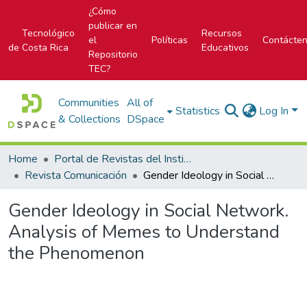
¿Cómo
publicar en
Tecnológico
Recursos
el
Políticas
Contácte
de Costa Rica
Educativos
Repositorio
TEC?
Communities
All of
Statistics
Log In
& Collections
DSpace
Home
Portal de Revistas del Instituto Tecnológico de Costa Rica
Revista Comunicación
Gender Ideology in Social Network. Analysis of Memes to Understand the Phenomenon
Gender Ideology in Social Network.
Analysis of Memes to Understand
the Phenomenon