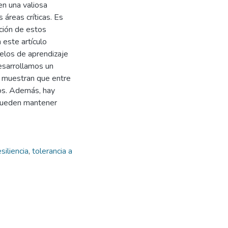
n una valiosa
áreas críticas. Es
ución de estos
 este artículo
elos de aprendizaje
esarrollamos un
os muestran que entre
los. Además, hay
 pueden mantener
siliencia
,
tolerancia a