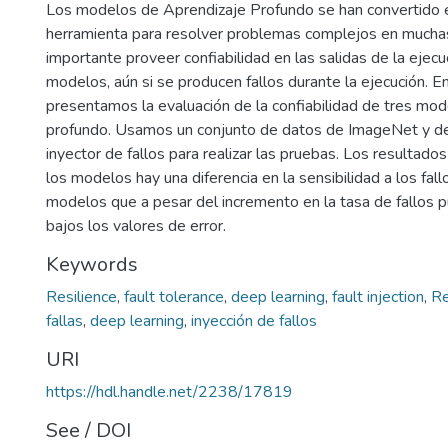
Los modelos de Aprendizaje Profundo se han convertido e
herramienta para resolver problemas complejos en muchas 
importante proveer confiabilidad en las salidas de la ejec
modelos, aún si se producen fallos durante la ejecución. En
presentamos la evaluación de la confiabilidad de tres mod
profundo. Usamos un conjunto de datos de ImageNet y d
inyector de fallos para realizar las pruebas. Los resultad
los modelos hay una diferencia en la sensibilidad a los fal
modelos que a pesar del incremento en la tasa de fallos
bajos los valores de error.
Keywords
Resilience
,
fault tolerance
,
deep learning
,
fault injection
,
Re
fallas
,
deep learning
,
inyección de fallos
URI
https://hdl.handle.net/2238/17819
See / DOI