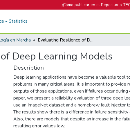
¿Cómo publicar en el Repositorio TE
ce
Statistics
logía en Marcha
Evaluating Resilience of Deep Learning Models
e of Deep Learning Models
Description
Deep learning applications have become a valuable tool 
problems in many critical areas. It is important to provide re
outputs of those applications, even if failures occur during 
paper, we present a reliability evaluation of three deep l
use an ImageNet dataset and a homebrew fault injector to
The results show there is a difference in failure sensitivi
Also, there are models that despite an increase in the fail
resulting error values low.