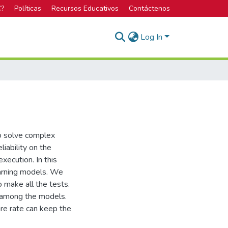
C?
Políticas
Recursos Educativos
Contáctenos
Log In
to solve complex
liability on the
execution. In this
earning models. We
 make all the tests.
ty among the models.
ure rate can keep the