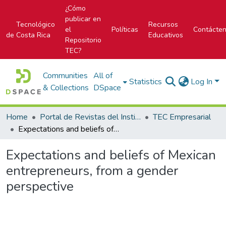
¿Cómo
publicar en
Tecnológico
Recursos
el
Políticas
Contácte
de Costa Rica
Educativos
Repositorio
TEC?
Communities
All of
Statistics
Log In
& Collections
DSpace
Home
Portal de Revistas del Instituto Tecnológico de Costa Rica
TEC Empresarial
Expectations and beliefs of Mexican entrepreneurs, from a gender perspective
Expectations and beliefs of Mexican
entrepreneurs, from a gender
perspective