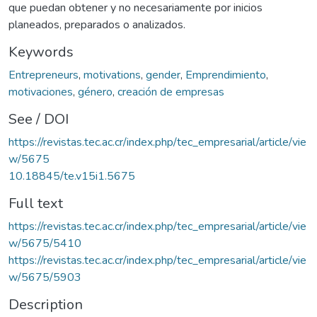
que puedan obtener y no necesariamente por inicios
planeados, preparados o analizados.
Keywords
Entrepreneurs
,
motivations
,
gender
,
Emprendimiento
,
motivaciones
,
género
,
creación de empresas
See / DOI
https://revistas.tec.ac.cr/index.php/tec_empresarial/article/vie
w/5675
10.18845/te.v15i1.5675
Full text
https://revistas.tec.ac.cr/index.php/tec_empresarial/article/vie
w/5675/5410
https://revistas.tec.ac.cr/index.php/tec_empresarial/article/vie
w/5675/5903
Description