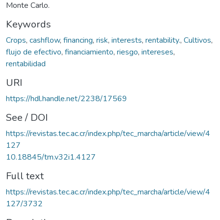
Monte Carlo.
Keywords
Crops
,
cashflow
,
financing
,
risk
,
interests
,
rentability.
,
Cultivos
,
flujo de efectivo
,
financiamiento
,
riesgo
,
intereses
,
rentabilidad
URI
https://hdl.handle.net/2238/17569
See / DOI
https://revistas.tec.ac.cr/index.php/tec_marcha/article/view/4
127
10.18845/tm.v32i1.4127
Full text
https://revistas.tec.ac.cr/index.php/tec_marcha/article/view/4
127/3732