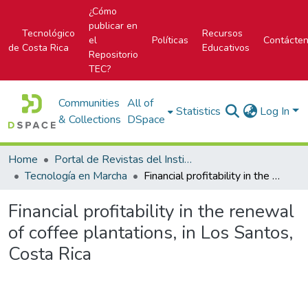
¿Cómo
publicar en
Tecnológico
Recursos
el
Políticas
Contácte
de Costa Rica
Educativos
Repositorio
TEC?
Communities
All of
Statistics
Log In
& Collections
DSpace
Home
Portal de Revistas del Instituto Tecnológico de Costa Rica
Tecnología en Marcha
Financial profitability in the renewal of coffee plantations, in Los Santos, Costa Rica
Financial profitability in the renewal
of coffee plantations, in Los Santos,
Costa Rica